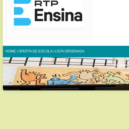
HOME
/
OFERTA DE ESCOLA
/
LISTA ORDENADA
Agrupamen
design