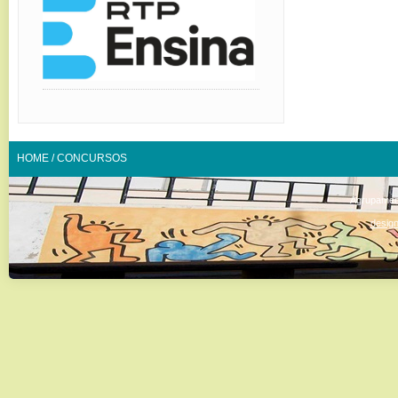
HOME
/
CONCURSOS
Agrupamen
design