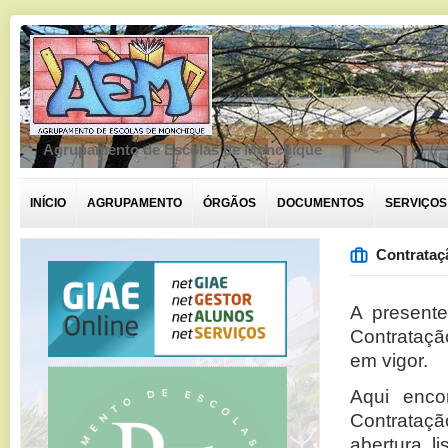
Agrupamento de Escolas de Monchique
INÍCIO
AGRUPAMENTO
ÓRGÃOS
DOCUMENTOS
SERVIÇOS
Contrataç
A presente
Contrataçã
em vigor.
Aqui enco
Contrataç
abertura, l