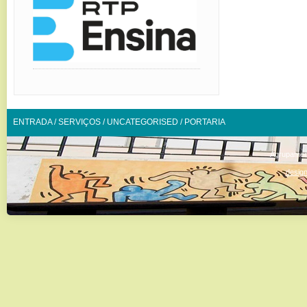
ENTRADA
/
SERVIÇOS
/
UNCATEGORISED
/
PORTARIA
Agrupamen
design