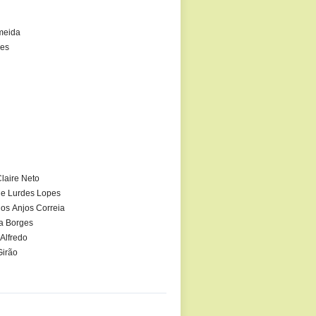
meida
es
laire Neto
de Lurdes Lopes
dos Anjos Correia
a Borges
 Alfredo
Girão