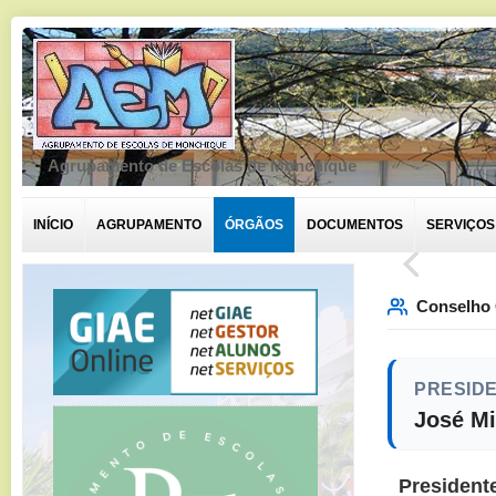
Agrupamento de Escolas de Monchique
INÍCIO
AGRUPAMENTO
ÓRGÃOS
DOCUMENTOS
SERVIÇOS
Conselho 
PRESID
José Mi
President