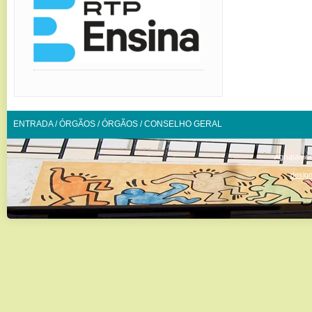
ENTRADA
/
ÓRGÃOS
/
ÓRGÃOS
/
CONSELHO GERAL
Agrupamen
design