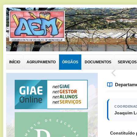
Agrupamento de Escolas de Monchique
INÍCIO
AGRUPAMENTO
ÓRGÃOS
DOCUMENTOS
SERVIÇOS
Departame
COORDENA
Joaquim L
Constituído 