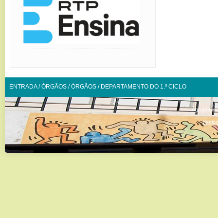
ENTRADA
/
ÓRGÃOS
/
ÓRGÃOS
/
DEPARTAMENTO DO 1.º CICLO
Agrupamen
design